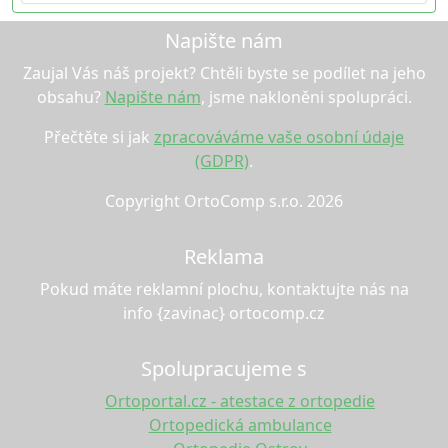
Napište nám
Zaujal Vás náš projekt? Chtěli byste se podílet na jeho
obsahu?
Napište nám
, jsme nakloněni spolupráci.
Přečtěte si jak
zpracováváme vaše osobní údaje
(GDPR)
.
Copyright OrtoComp s.r.o. 2026
Reklama
Pokud máte reklamní plochu, kontaktujte nás na
info {zavinac} ortocomp.cz
Spolupracujeme s
Ortoportal.cz - atestace z ortopedie
Ortopedická ambulance