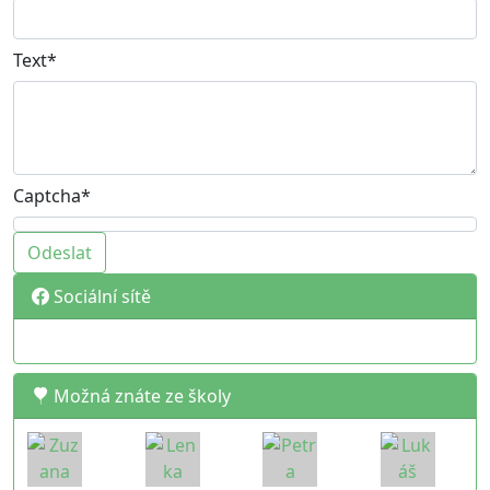
Text*
Captcha*
Sociální sítě
Možná znáte ze školy