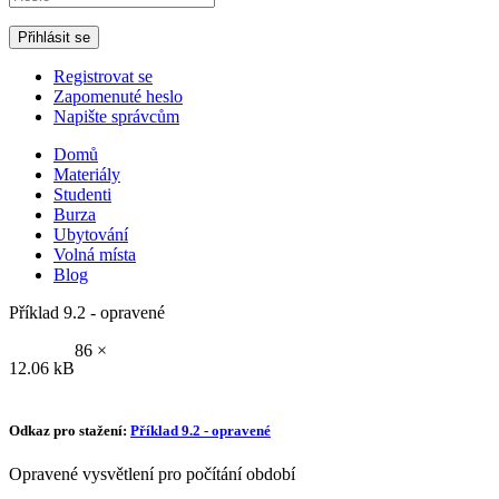
Registrovat se
Zapomenuté heslo
Napište správcům
Domů
Materiály
Studenti
Burza
Ubytování
Volná místa
Blog
Příklad 9.2 - opravené
86 ×
12.06 kB
Odkaz pro stažení:
Příklad 9.2 - opravené
Opravené vysvětlení pro počítání období