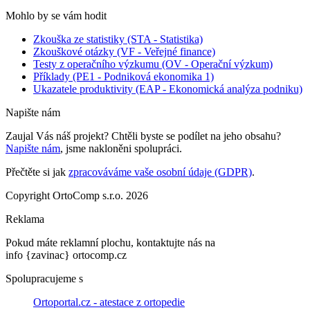
Mohlo by se vám hodit
Zkouška ze statistiky (STA - Statistika)
Zkouškové otázky (VF - Veřejné finance)
Testy z operačního výzkumu (OV - Operační výzkum)
Příklady (PE1 - Podniková ekonomika 1)
Ukazatele produktivity (EAP - Ekonomická analýza podniku)
Napište nám
Zaujal Vás náš projekt? Chtěli byste se podílet na jeho obsahu?
Napište nám
, jsme nakloněni spolupráci.
Přečtěte si jak
zpracováváme vaše osobní údaje (GDPR)
.
Copyright OrtoComp s.r.o. 2026
Reklama
Pokud máte reklamní plochu, kontaktujte nás na
info {zavinac} ortocomp.cz
Spolupracujeme s
Ortoportal.cz - atestace z ortopedie