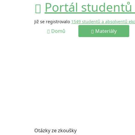
Portál studentů
Již se registrovalo
1549 studentů a absolventů ek
Domů
Materiály
Otázky ze zkoušky