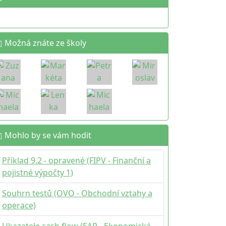
Možná znáte ze školy
Mohlo by se vám hodit
Příklad 9.2 - opravené (FIPV - Finanční a
pojistné výpočty 1)
Souhrn testů (OVO - Obchodní vztahy a
operace)